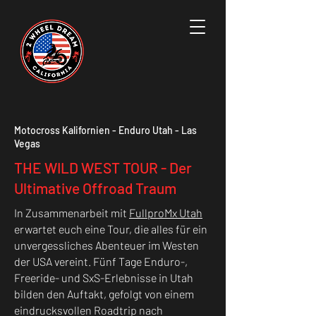
Motocross Kalifornien - Enduro Utah - Las
Vegas
THE WILD WEST TOUR - Der
Ultimative Offroad Traum
In Zusammenarbeit mit
FullproMx Utah
erwartet euch eine Tour, die alles für ein
unvergessliches Abenteuer im Westen
der USA vereint. Fünf Tage Enduro-,
Freeride- und SxS-Erlebnisse in Utah
bilden den Auftakt, gefolgt von einem
eindrucksvollen Roadtrip nach