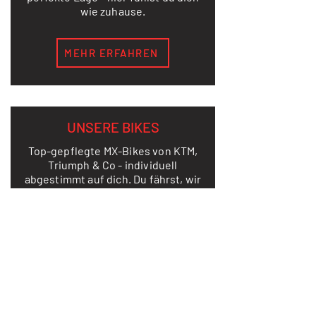
wie zuhause.
MEHR ERFAHREN
UNSERE BIKES
Top-gepflegte MX-Bikes von KTM,
Triumph & Co - individuell
abgestimmt auf dich. Du fährst, wir
kümmern uns um Setup, Wartung
und Service. Einfach aufsitzen und
loslegen!
MEHR ERFAHREN