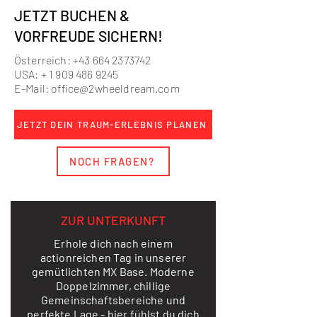
JETZT BUCHEN &
VORFREUDE SICHERN!
Österreich:
+43 664 2373742
USA: +
1 909 486 9245
E-Mail:
office@2wheeldream.com
JETZT DEIN TRAUM-ERLEBNIS PLANEN
NOCH FRAGEN?
ZUR UNTERKUNFT
Erhole dich nach einem
actionreichen Tag in unserer
gemütlichten MX Base. Moderne
Doppelzimmer, chillige
Gemeinschaftsbereiche und
perfekte Lage - hier fühlst du dich