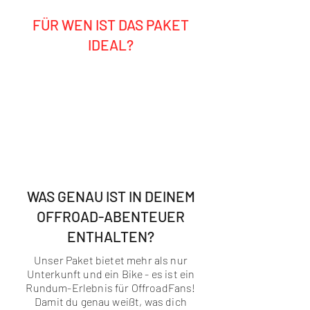
FÜR WEN IST DAS PAKET
IDEAL?
Ambitionierte Hobby-Fahrer
Motocross-Fans, die selbst fahren
und Profis erleben wollten
Gruppen, Freunde oder Vater-Sohn-
Trips
Alle, die MX-Lifestyle, Sonne &
Kalifornien lieben
WAS GENAU IST IN DEINEM
OFFROAD-ABENTEUER
ENTHALTEN?
Unser Paket bietet mehr als nur
Unterkunft und ein Bike - es ist ein
Rundum-Erlebnis für OffroadFans!
Damit du genau weißt, was dich