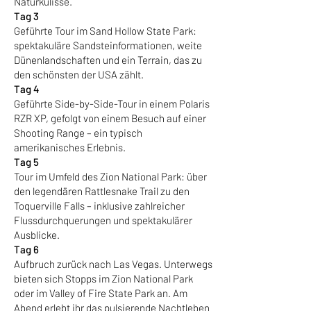
Naturkulisse.
Tag 3
Geführte Tour im Sand Hollow State Park:
spektakuläre Sandsteinformationen, weite
Dünenlandschaften und ein Terrain, das zu
den schönsten der USA zählt.
Tag 4
Geführte Side-by-Side-Tour in einem Polaris
RZR XP, gefolgt von einem Besuch auf einer
Shooting Range – ein typisch
amerikanisches Erlebnis.
Tag 5
Tour im Umfeld des Zion National Park: über
den legendären Rattlesnake Trail zu den
Toquerville Falls – inklusive zahlreicher
Flussdurchquerungen und spektakulärer
Ausblicke.
Tag 6
Aufbruch zurück nach Las Vegas. Unterwegs
bieten sich Stopps im Zion National Park
oder im Valley of Fire State Park an. Am
Abend erlebt ihr das pulsierende Nachtleben