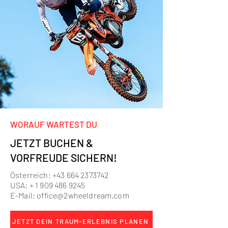
WORAUF WARTEST DU
JETZT BUCHEN &
VORFREUDE SICHERN!
Österreich:
+43 664 2373742
USA: +
1 909 486 9245
E-Mail:
office@2wheeldream.com
JETZT DEIN TRAUM-ERLEBNIS PLANEN