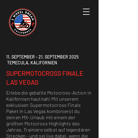
11. SEPTEMBER - 21. SEPTEMBER 2025
TEMECULA, KALIFORNIEN
SUPERMOTOCROSS FINALE
LAS VEGAS
Erlebe die geballte Motocross-Action in
Kalifornien hautnah! Mit unserem
exklusiven Supermotocross Finals
Paket in Las Vegas kombinierst du
deinen MX-Urlaub mit einem der
größten Motocross Highlights des
Jahres. Trainiere selbst auf legendären
Strecken - und sei live dabei, wenn die