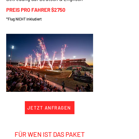
PREIS PRO FAHRER $2750
*Flug NICHT inkludiert
JETZT ANFRAGEN
FÜR WEN IST DAS PAKET