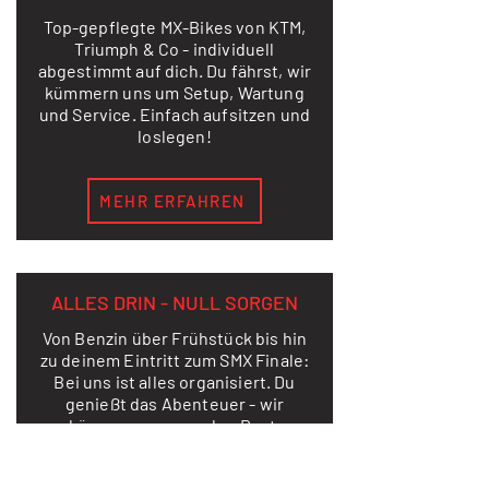
Top-gepflegte MX-Bikes von KTM,
Triumph & Co - individuell
abgestimmt auf dich. Du fährst, wir
kümmern uns um Setup, Wartung
und Service. Einfach aufsitzen und
loslegen!
MEHR ERFAHREN
ALLES DRIN - NULL SORGEN
Von Benzin über Frühstück bis hin
zu deinem Eintritt zum SMX Finale:
Bei uns ist alles organisiert. Du
genießt das Abenteuer - wir
kümmern uns um den Rest.
MEHR ERFAHREN