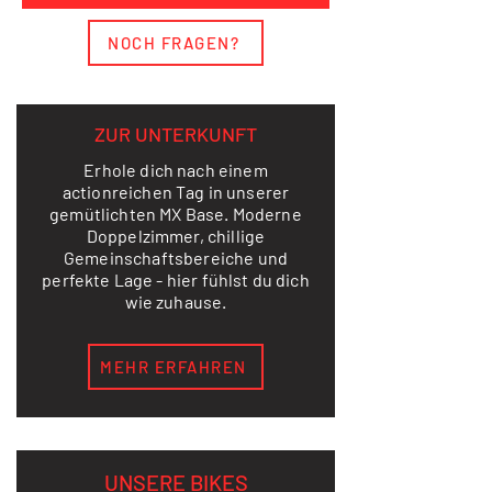
NOCH FRAGEN?
ZUR UNTERKUNFT
Erhole dich nach einem
actionreichen Tag in unserer
gemütlichten MX Base. Moderne
Doppelzimmer, chillige
Gemeinschaftsbereiche und
perfekte Lage - hier fühlst du dich
wie zuhause.
MEHR ERFAHREN
UNSERE BIKES