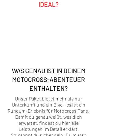
IDEAL?
Ambitionierte Hobby-Fahrer
Motocross-Fans, die selbst fahren
und Profis erleben wollten
Gruppen, Freunde oder Vater-Sohn-
Trips
Alle, die MX-Lifestyle, Sonne &
Kalifornien lieben
WAS GENAU IST IN DEINEM
MOTOCROSS-ABENTEUER
ENTHALTEN?
Unser Paket bietet mehr als nur
Unterkunft und ein Bike - es ist ein
Rundum-Erlebnis für Motocross Fans!
Damit du genau weißt, was dich
erwartet, findest du hier alle
Leistungen im Detail erklärt.
So kannst du sicher sein: Du musst