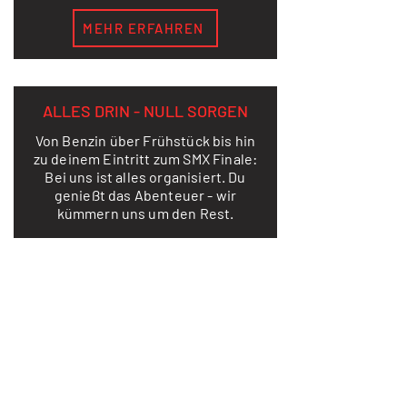
MEHR ERFAHREN
ALLES DRIN - NULL SORGEN
Von Benzin über Frühstück bis hin
zu deinem Eintritt zum SMX Finale:
Bei uns ist alles organisiert. Du
genießt das Abenteuer - wir
kümmern uns um den Rest.
MEHR ERFAHREN
SO SIEHT FREIHEIT AUF ZWEI
RÄDERN AUS.