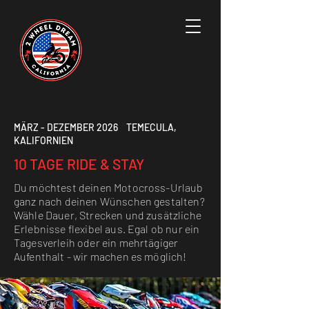
MÄRZ - DEZEMBER 2026 TEMECULA,
KALIFORNIEN
10 TAGE RIDE & STAY
Du möchtest deinen Motocross-Urlaub
ganz nach deinen Wünschen gestalten?
Wähle Dauer, Strecken und zusätzliche
Erlebnisse flexibel aus. Egal ob nur ein
Tagesverleih oder ein mehrtägiger
Aufenthalt - wir machen es möglich!