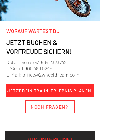
WORAUF WARTEST DU
JETZT BUCHEN &
VORFREUDE SICHERN!
Österreich:
+43 664 2373742
USA: +
1 909 486 9245
E-Mail:
office@2wheeldream.com
JETZT DEIN TRAUM-ERLEBNIS PLANEN
NOCH FRAGEN?
ZUR UNTERKUNFT